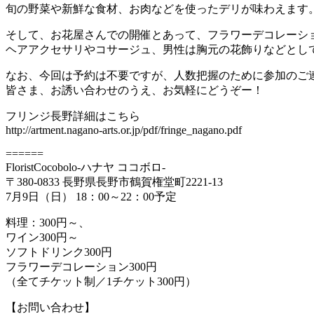
旬の野菜や新鮮な食材、お肉などを使ったデリが味わえます
そして、お花屋さんでの開催とあって、フラワーデコレーシ
ヘアアクセサリやコサージュ、男性は胸元の花飾りなどとし
なお、今回は予約は不要ですが、人数把握のために参加のご
皆さま、お誘い合わせのうえ、お気軽にどうぞー！
フリンジ長野詳細はこちら
http://artment.nagano-arts.or.jp/pdf/fringe_nagano.pdf
======
FloristCocobolo-ハナヤ ココボロ-
〒380-0833 長野県長野市鶴賀権堂町2221-13
7月9日（日） 18：00～22：00予定
料理：300円～、
ワイン300円～
ソフトドリンク300円
フラワーデコレーション300円
（全てチケット制／1チケット300円）
【お問い合わせ】