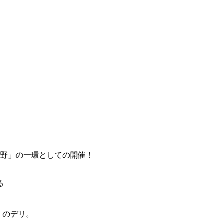
長野」の一環としての開催！
る
。
w」のデリ。