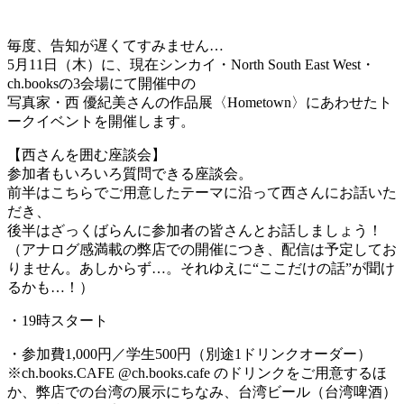
毎度、告知が遅くてすみません…
5月11日（木）に、現在シンカイ・North South East West・
ch.booksの3会場にて開催中の
写真家・西 優紀美さんの作品展〈Hometown〉にあわせたト
ークイベントを開催します。
【西さんを囲む座談会】
参加者もいろいろ質問できる座談会。
前半はこちらでご用意したテーマに沿って西さんにお話いた
だき、
後半はざっくばらんに参加者の皆さんとお話しましょう！
（アナログ感満載の弊店での開催につき、配信は予定してお
りません。あしからず…。それゆえに“ここだけの話”が聞け
るかも…！）
・19時スタート
・参加費1,000円／学生500円（別途1ドリンクオーダー）
※ch.books.CAFE @ch.books.cafe のドリンクをご用意するほ
か、弊店での台湾の展示にちなみ、台湾ビール（台湾啤酒）